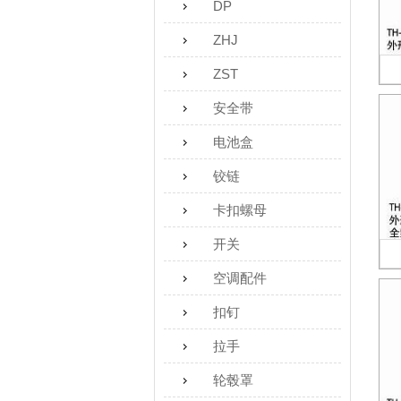
DP
ZHJ
ZST
安全带
电池盒
铰链
卡扣螺母
开关
空调配件
扣钉
拉手
轮毂罩