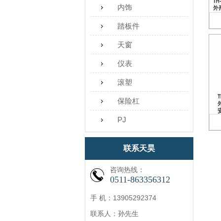
内饰
踏板件
天窗
仪表
滚塑
保险杠
PJ
联系天昊
咨询热线：
0511-863356312
手 机：13905292374
联系人：孙先生