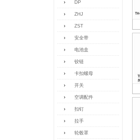
DP
ZHJ
ZST
安全带
电池盒
铰链
卡扣螺母
开关
空调配件
扣钉
拉手
轮毂罩