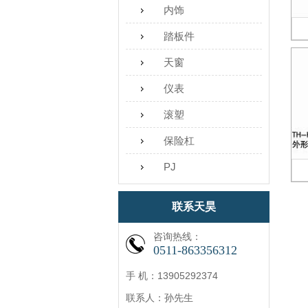
内饰
踏板件
天窗
仪表
滚塑
保险杠
PJ
联系天昊
咨询热线：
0511-863356312
手 机：13905292374
联系人：孙先生